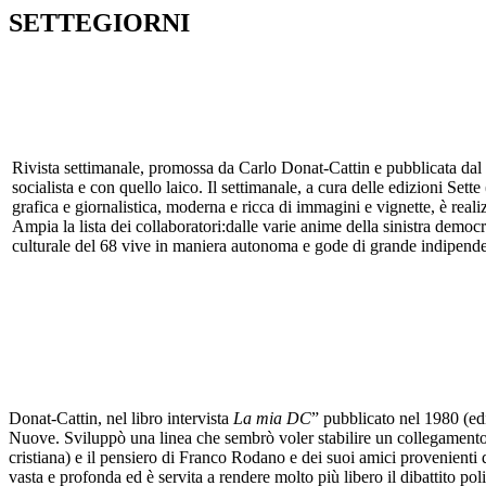
SETTEGIORNI
Rivista settimanale, promossa da Carlo Donat-Cattin e pubblicata dal 1
socialista e con quello laico. Il settimanale, a cura delle edizioni Set
grafica e giornalistica, moderna e ricca di immagini e vignette, è rea
Ampia la lista dei collaboratori:dalle varie anime della sinistra democris
culturale del 68 vive in maniera autonoma e gode di grande indipende
Donat-Cattin, nel libro intervista
La mia DC
” pubblicato nel 1980 (edi
Nuove. Sviluppò una linea che sembrò voler stabilire un collegamento tr
cristiana) e il pensiero di Franco Rodano e dei suoi amici provenienti dall
vasta e profonda ed è servita a rendere molto più libero il dibattito pol