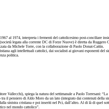
967 al 1974, interpreta i fermenti del cattolicesimo post-conciliare in
te (società legata alla corrente DC di Forze Nuove) è diretta da Ruggero O
lizzata da Michele Torre, con la collaborazione di Paolo Donat-Cattin.
tiana agli intellettuali cattolici, dai socialisti ai giovani esponenti del 
nza politica.
tore Vallecchi), spiega la natura del settimanale a Paolo Torresani: “La
a il pensiero di Aldo Moro da un lato (integrato dai contenuti della sini
a sinistra cristiana e poi inseriti nel Pci, dall’altro. Al di là di quel sot
itico nel mondo cattolico”.